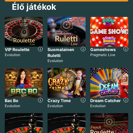
Élő játékok
VIP Roulette
Suomalainen
Gameshows
Evolution
Pragmatic Live
Ruletti
Evolution
Bac Bo
Crazy Time
Dream Catcher
Evolution
Evolution
Evolution