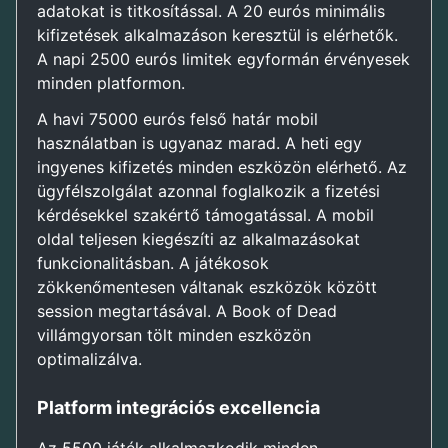
adatokat is titkosítással. A 20 eurós minimális
kifizetések alkalmazáson keresztül is elérhetők.
A napi 2500 eurós limitek egyformán érvényesek
minden platformon.
A havi 75000 eurós felső határ mobil
használatban is ugyanaz marad. A heti egy
ingyenes kifizetés minden eszközön elérhető. Az
ügyfélszolgálat azonnal foglalkozik a fizetési
kérdésekkel szakértő támogatással. A mobil
oldal teljesen kiegészíti az alkalmazásokat
funkcionalitásban. A játékosok
zökkenőmentesen váltanak eszközök között
session megtartásával. A Book of Dead
villámgyorsan tölt minden eszközön
optimalizálva.
Platform integrációs excellencia