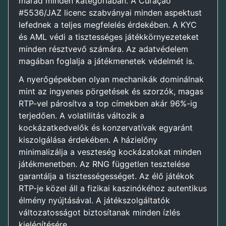
marad minden kategóriában. A Curaçao
#5536/JAZ licenc szabványai minden aspektust
lefednek a teljes megfelelés érdekében. A KYC
és AML védi a tisztességes játékkörnyezeteket
minden résztvevő számára. Az adatvédelem
magában foglalja a játékmenetek védelmét is.
A nyerőgépekben olyan mechanikák dominálnak
mint az ingyenes pörgetések és szorzók, magas
RTP-vel párosítva a top címekben akár 96%-ig
terjedően. A volatilitás változik a
kockázatkedvelők és konzervatívak egyaránt
kiszolgálása érdekében. A házielőny
minimalizálja a veszteség kockázatokat minden
játékmenetben. Az RNG független tesztelése
garantálja a tisztességességet. Az élő játékok
RTP-je közel áll a fizikai kaszinókéhoz autentikus
élmény nyújtásával. A játékszolgáltatók
változatosságot biztosítanak minden ízlés
kielégítésére.