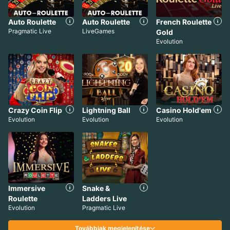
Auto Roulette
Auto Roulette
French Roulette
Pragmatic Live
LiveGames
Gold
Evolution
Crazy Coin Flip
Lightning Ball
Casino Hold'em
Evolution
Evolution
Evolution
Immersive
Snake &
Roulette
Ladders Live
Evolution
Pragmatic Live
Továbbiak megjelenítése