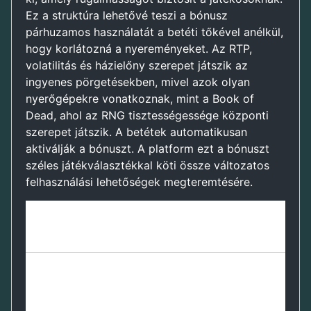
Ez a struktúra lehetővé teszi a bónusz
párhuzamos használatát a betéti tőkével anélkül,
hogy korlátozná a nyereményeket. Az RTP,
volatilitás és házielőny szerepet játszik az
ingyenes pörgetésekben, mivel azok olyan
nyerőgépekre vonatkoznak, mint a Book of
Dead, ahol az RNG tisztességessége központi
szerepet játszik. A betétek automatikusan
aktiválják a bónuszt. A platform ezt a bónuszt
széles játékválasztékkal köti össze változatos
felhasználási lehetőségek megteremtésére.
Bónusz
Összeg
Feltételek
komponens
Betéti
100%
Non-sticky
bónusz
maximum
600 EUR