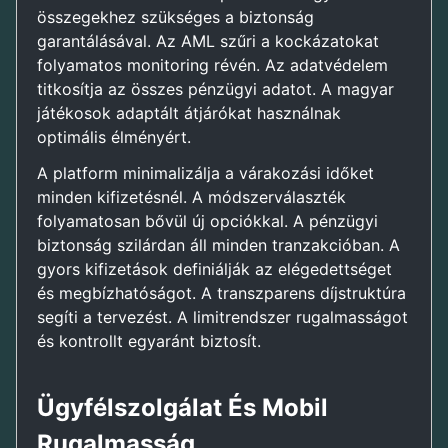
összegekhez szükséges a biztonság
garantálásával. Az AML szűri a kockázatokat
folyamatos monitoring révén. Az adatvédelem
titkosítja az összes pénzügyi adatot. A magyar
játékosok adaptált átjárókat használnak
optimális élményért.
A platform minimalizálja a várakozási időket
minden kifizetésnél. A módszerválaszték
folyamatosan bővül új opciókkal. A pénzügyi
biztonság szilárdan áll minden tranzakcióban. A
gyors kifizetások definiálják az elégedettséget
és megbízhatóságot. A transzparens díjstruktúra
segíti a tervezést. A limitrendszer rugalmasságot
és kontrollt egyaránt biztosít.
Ügyfélszolgálat És Mobil
Rugalmasság