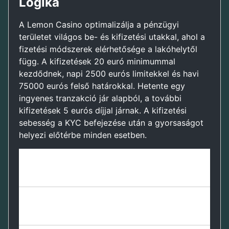
Logika
A Lemon Casino optimalizálja a pénzügyi
területet világos be- és kifizetési utakkal, ahol a
fizetési módszerek elérhetősége a lakóhelytől
függ. A kifizetések 20 euró minimummal
kezdődnek, napi 2500 eurós limitekkel és havi
75000 eurós felső határokkal. Hetente egy
ingyenes tranzakció jár alapból, a további
kifizetések 5 eurós díjjal járnak. A kifizetési
sebesség a KYC befejezése után a gyorsaságot
helyezi előtérbe minden esetben.
Pénzügyi
Részletek
Típus
aspektus
Minimum
20 EUR
Standard minden
kifizetés
módszernél