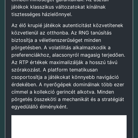
játékok klasszikus változatokat kínálnak
tisztességes házielőnnyel.
Az élő krupié játékok autenticitást közvetítenek
közvetlenül az otthonba. Az RNG tanúsítás
biztosítja a véletlenszerűséget minden
pörgetésben. A volatilitás alkalmazkodik a
preferenciákhoz, alacsonyról magasig terjedően.
Az RTP értékek maximalizálják a hosszú távú
szórakozást. A platform tematikusan
csoportosítja a játékokat könnyebb navigáció
érdekében. A nyerőgépek dominálnak több ezer
címmel a kollekció gerincét alkotva. Minden
pörgetés összeköti a mechanikát és a stratégiát
egyedülálló élményként.
Játék
Számok
Jellemzők
kategória