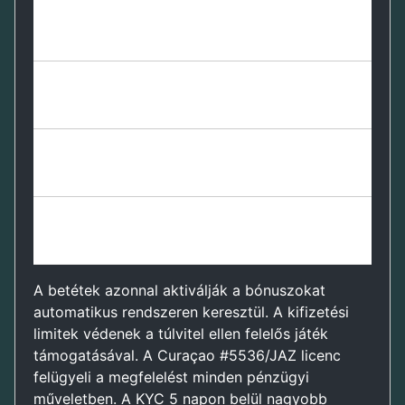
Napi limit
2500 EUR
Banki átutalás és
egyéb
Havi limit
75000
Maximális felső
EUR
határ
Ingyenes
1
Díjmentes
hetente
kifizetés
További díj
5 EUR
Második
kifizetéstől
A betétek azonnal aktiválják a bónuszokat
automatikus rendszeren keresztül. A kifizetési
limitek védenek a túlvitel ellen felelős játék
támogatásával. A Curaçao #5536/JAZ licenc
felügyeli a megfelelést minden pénzügyi
műveletben. A KYC 5 napon belül nagyobb