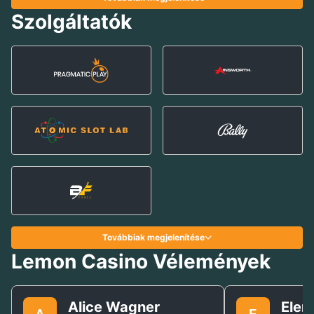
Szolgáltatók
Továbbiak megjelenítése
Lemon Casino Vélemények
Alice Wagner
Elen